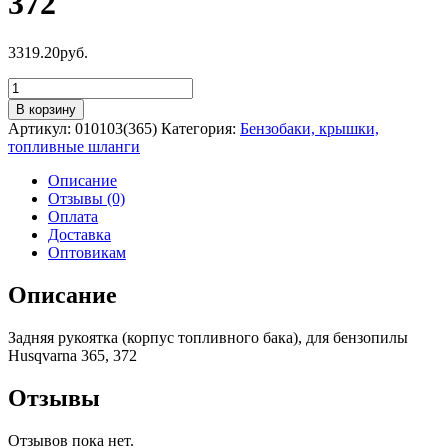
372
3319.20
руб.
Количество
товара
В корзину
Задняя
Артикул:
010103(365)
Категория:
Бензобаки, крышки,
рукоятка
топливные шланги
(корпус
топливного
Описание
бака),
Отзывы (0)
для
Оплата
бензопилы
Доставка
Husqvarna
Оптовикам
365,
372
Описание
Задняя рукоятка (корпус топливного бака), для бензопилы
Husqvarna 365, 372
Отзывы
Отзывов пока нет.