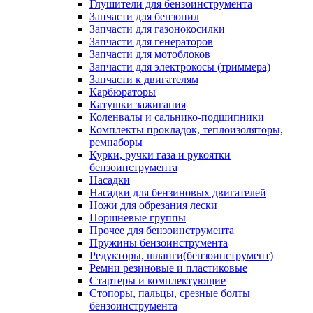
Глушители для бензоинструмента
Запчасти для бензопил
Запчасти для газонокосилки
Запчасти для генераторов
Запчасти для мотоблоков
Запчасти для электрокосы (триммера)
Запчасти к двигателям
Карбюраторы
Катушки зажигания
Коленвалы и сальнико-подшипники
Комплекты прокладок, теплоизоляторы,
ремнаборы
Курки, ручки газа и рукоятки
бензоинструмента
Насадки
Насадки для бензиновых двигателей
Ножи для обрезания лески
Поршневые группы
Прочее для бензоинструмента
Пружины бензоинструмента
Редукторы, шланги(бензоинструмент)
Ремни резиновые и пластиковые
Стартеры и комплектующие
Стопоры, пальцы, срезные болты
бензоинструмента