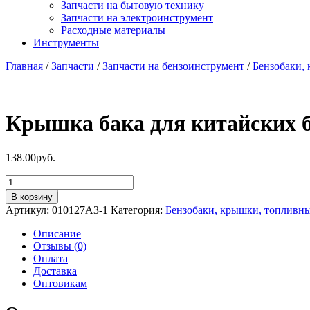
Запчасти на бытовую технику
Запчасти на электроинструмент
Расходные материалы
Инструменты
Главная
/
Запчасти
/
Запчасти на бензоинструмент
/
Бензобаки,
Крышка бака для китайских б
138.00
руб.
Количество
товара
В корзину
Крышка
Артикул:
010127A3-1
Категория:
Бензобаки, крышки, топливн
бака
для
Описание
китайских
Отзывы (0)
бензокос
Оплата
(тип
Доставка
A3-
Оптовикам
1)