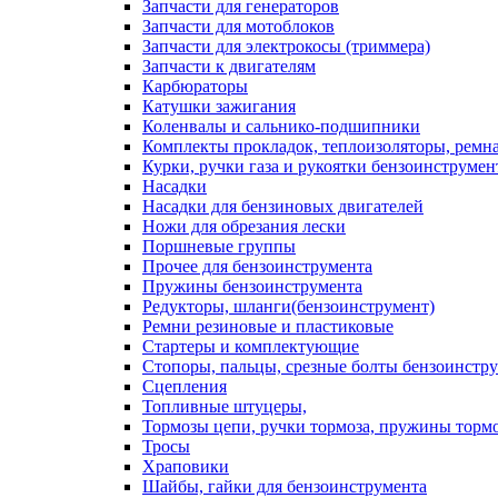
Запчасти для генераторов
Запчасти для мотоблоков
Запчасти для электрокосы (триммера)
Запчасти к двигателям
Карбюраторы
Катушки зажигания
Коленвалы и сальнико-подшипники
Комплекты прокладок, теплоизоляторы, ремн
Курки, ручки газа и рукоятки бензоинструмен
Насадки
Насадки для бензиновых двигателей
Ножи для обрезания лески
Поршневые группы
Прочее для бензоинструмента
Пружины бензоинструмента
Редукторы, шланги(бензоинструмент)
Ремни резиновые и пластиковые
Стартеры и комплектующие
Стопоры, пальцы, срезные болты бензоинстр
Сцепления
Топливные штуцеры,
Тормозы цепи, ручки тормоза, пружины торм
Тросы
Храповики
Шайбы, гайки для бензоинструмента