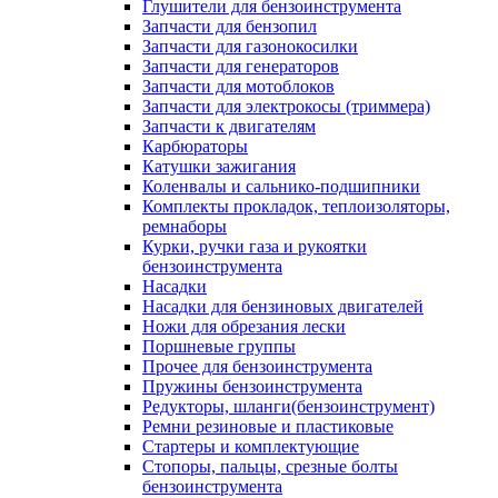
Глушители для бензоинструмента
Запчасти для бензопил
Запчасти для газонокосилки
Запчасти для генераторов
Запчасти для мотоблоков
Запчасти для электрокосы (триммера)
Запчасти к двигателям
Карбюраторы
Катушки зажигания
Коленвалы и сальнико-подшипники
Комплекты прокладок, теплоизоляторы,
ремнаборы
Курки, ручки газа и рукоятки
бензоинструмента
Насадки
Насадки для бензиновых двигателей
Ножи для обрезания лески
Поршневые группы
Прочее для бензоинструмента
Пружины бензоинструмента
Редукторы, шланги(бензоинструмент)
Ремни резиновые и пластиковые
Стартеры и комплектующие
Стопоры, пальцы, срезные болты
бензоинструмента