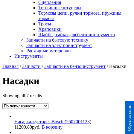
Сцепления
Топливные штуцеры,
Тормозы цепи, ручки тормоза, пружины
тормоза
Тросы
Храповики
Шайбы, гайки для бензоинструмента
Запчасти на бытовую технику
Запчасти на электроинструмент
Расходные материалы
Инструменты
Главная
/
Запчасти
/
Запчасти на бензоинструмент
/ Насадки
Насадки
Showing all 7 results
Обратная связь
Насадка-кусторез Bosch (2607001123)
11200.80
руб.
В корзину