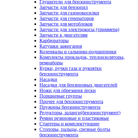
Глушители для бензоинструмента
Запчасти для бензопил
Запчасти для газонокосилки
Запчасти для генераторов
Запчасти для мотоблоков
Запчасти для электрокосы (триммера)
Запчасти к двигателям
Карбюраторы
Катушки зажигания
Коленвалы и сальнико-подшипники
Комплекты прокладок, теплоизоляторы,
ремнаборы
Курки, ручки газа и рукоятки
бензоинструмента
Насадки
Насадки для бензиновых двигателей
Ножи для обрезания лески
Поршневые группы
Прочее для бензоинструмента
Пружины бензоинструмента
Редукторы, шланги(бензоинструмент)
Ремни резиновые и пластиковые
Стартеры и комплектующие
Стопоры, пальцы, срезные болты
бензоинструмента