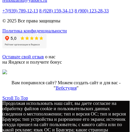
rembazarnd@yandex.ru
+7(939) 789-12-13
8 (928) 159-34-13
8 (900) 123-28-33
© 2025 Все права защищены
Политика конфиденциальности
Оставьте свой отзыв
о нас
на Яндексе и получите бонус
Вам понравился сайт? Можем создать сайт и для вас -
"
Вебстудия
"
Scroll To Top
Продолжая использовать наш сайт, вы даете согласие на
обработку файлов cookie и пользовательских данных
(сведения о местоположении; тип и версия ОС; тип и версия
Браузера; тип устройства и разрешение его экрана; источник
откуда пришел на сайт пользователь; с какого сайта или по
какой рекламе; язык ОС и Браузера; какие страницы