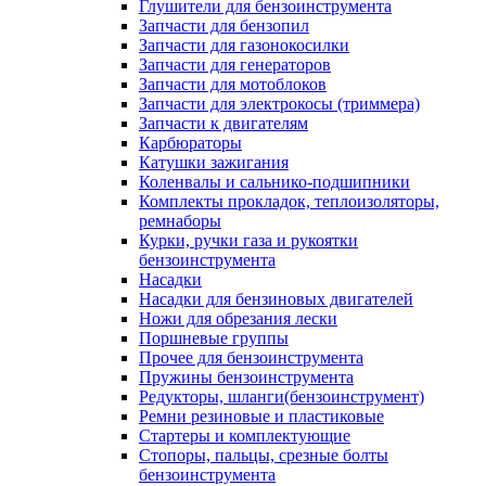
Глушители для бензоинструмента
Запчасти для бензопил
Запчасти для газонокосилки
Запчасти для генераторов
Запчасти для мотоблоков
Запчасти для электрокосы (триммера)
Запчасти к двигателям
Карбюраторы
Катушки зажигания
Коленвалы и сальнико-подшипники
Комплекты прокладок, теплоизоляторы,
ремнаборы
Курки, ручки газа и рукоятки
бензоинструмента
Насадки
Насадки для бензиновых двигателей
Ножи для обрезания лески
Поршневые группы
Прочее для бензоинструмента
Пружины бензоинструмента
Редукторы, шланги(бензоинструмент)
Ремни резиновые и пластиковые
Стартеры и комплектующие
Стопоры, пальцы, срезные болты
бензоинструмента