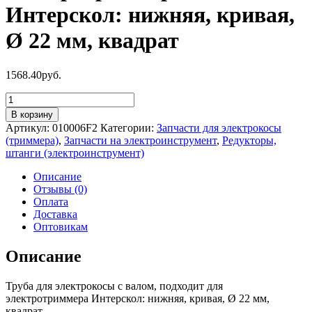
Интерскол: нижняя, кривая,
Ø 22 мм, квадрат
1568.40
руб.
Количество
товара
В корзину
Труба
Артикул:
010006F2
Категории:
Запчасти для электрокосы
для
(триммера)
,
Запчасти на электроинструмент
,
Редукторы,
электрокосы
штанги (электроинструмент)
с
валом,
Описание
подходит
Отзывы (0)
для
Оплата
электротриммера
Доставка
Интерскол:
Оптовикам
нижняя,
кривая,
Описание
Ø
22
Труба для электрокосы с валом, подходит для
мм,
электротриммера Интерскол: нижняя, кривая, Ø 22 мм,
квадрат
квадрат