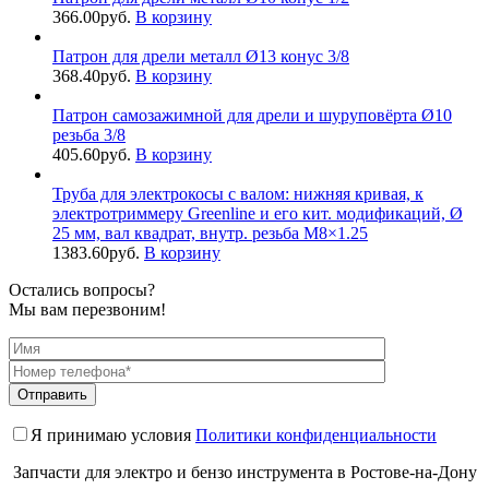
366.00
руб.
В корзину
Патрон для дрели металл Ø13 конус 3/8
368.40
руб.
В корзину
Патрон самозажимной для дрели и шуруповёрта Ø10
резьба 3/8
405.60
руб.
В корзину
Труба для электрокосы с валом: нижняя кривая, к
электротриммеру Greenline и его кит. модификаций, Ø
25 мм, вал квадрат, внутр. резьба М8×1.25
1383.60
руб.
В корзину
Остались вопросы?
Мы вам перезвоним!
Я принимаю условия
Политики конфиденциальности
Запчасти для электро и бензо инструмента в Ростове-на-Дону