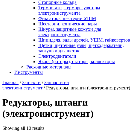
Стопорные кольца
Термостаты, терморегуляторы
электроинструмента
Фиксаторы шестерни УШМ
Шестерни, конические пары
Шнуры, защитные кожухи для
электроинструмента
Шпинделя, валы дрелей, УШМ, гайковертов
Щетки, щеточные узлы, щеткодержатели,
заглушки для щеток
Электродвигатели
Якоря (роторы), статоры, коллекторы
Расходные материалы
Инструменты
Главная
/
Запчасти
/
Запчасти на
электроинструмент
/ Редукторы, штанги (электроинструмент)
Редукторы, штанги
(электроинструмент)
Showing all 10 results