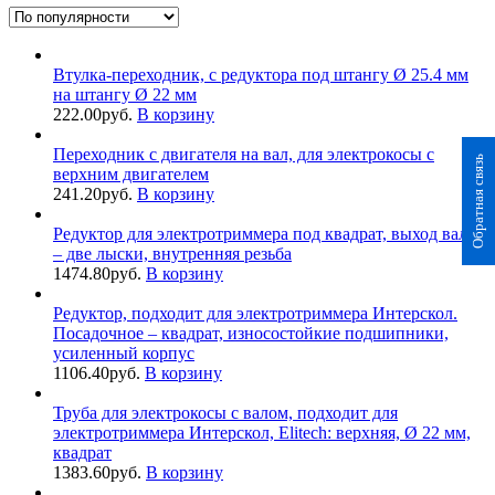
Втулка-переходник, с редуктора под штангу Ø 25.4 мм
на штангу Ø 22 мм
222.00
руб.
В корзину
Переходник с двигателя на вал, для электрокосы с
Обратная связь
верхним двигателем
241.20
руб.
В корзину
Редуктор для электротриммера под квадрат, выход вала
– две лыски, внутренняя резьба
1474.80
руб.
В корзину
Редуктор, подходит для электротриммера Интерскол.
Посадочное – квадрат, износостойкие подшипники,
усиленный корпус
1106.40
руб.
В корзину
Труба для электрокосы с валом, подходит для
электротриммера Интерскол, Elitech: верхняя, Ø 22 мм,
квадрат
1383.60
руб.
В корзину