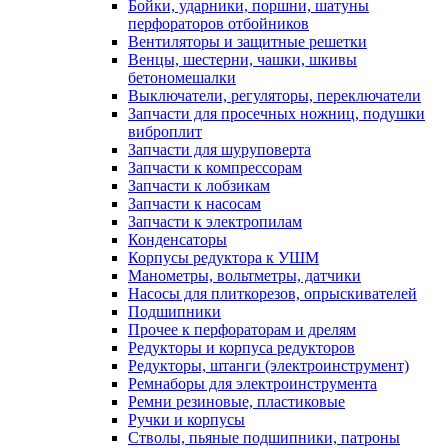
Бойки, ударники, поршни, шатуны
перфораторов отбойников
Вентиляторы и защитные решетки
Венцы, шестерни, чашки, шкивы
бетономешалки
Выключатели, регуляторы, переключатели
Запчасти для просечных ножниц, подушки
виброплит
Запчасти для шуруповерта
Запчасти к компрессорам
Запчасти к лобзикам
Запчасти к насосам
Запчасти к электропилам
Конденсаторы
Корпусы редуктора к УШМ
Манометры, вольтметры, датчики
Насосы для плиткорезов, опрыскивателей
Подшипники
Прочее к перфораторам и дрелям
Редукторы и корпуса редукторов
Редукторы, штанги (электроинструмент)
Ремнаборы для электроинструмента
Ремни резиновые, пластиковые
Ручки и корпусы
Стволы, пьяные подшипники, патроны