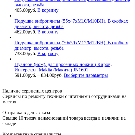
высота, резьба
405.60
руб.
В корзину
Подушка виброплиты (55х47хМ10/М10ВН). В скобках
диаметр, высота, резьба
462.00
руб.
В корзину
Подушка виброплиты (70х59хМ12/М12ВН). В скобках
диаметр, высота, резьба
738.00
руб.
В корзину
Пуансон (нож), для просечных ножниц Киров,
Интерскол, Makita (Макита) JN1601
591.60
руб.
–
834.00
руб.
Выберите параметры
Наличие сервисных центров
Сервисы по ремонту техники с штатными сотрудниками на
местах
Отправка в день заказа
Свыше 10 тысяч наименований товара всегда в наличии на
складе
Компетентные специалисты