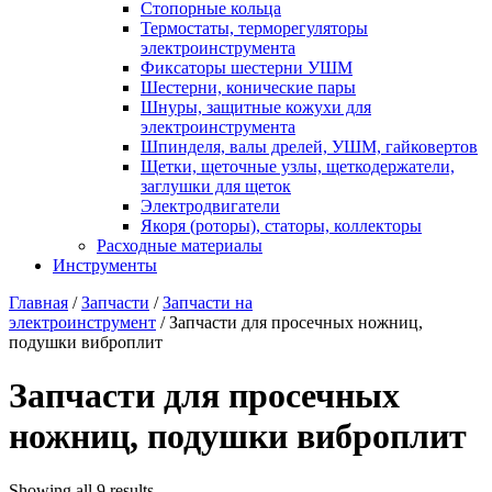
Стопорные кольца
Термостаты, терморегуляторы
электроинструмента
Фиксаторы шестерни УШМ
Шестерни, конические пары
Шнуры, защитные кожухи для
электроинструмента
Шпинделя, валы дрелей, УШМ, гайковертов
Щетки, щеточные узлы, щеткодержатели,
заглушки для щеток
Электродвигатели
Якоря (роторы), статоры, коллекторы
Расходные материалы
Инструменты
Главная
/
Запчасти
/
Запчасти на
электроинструмент
/ Запчасти для просечных ножниц,
подушки виброплит
Запчасти для просечных
ножниц, подушки виброплит
Showing all 9 results