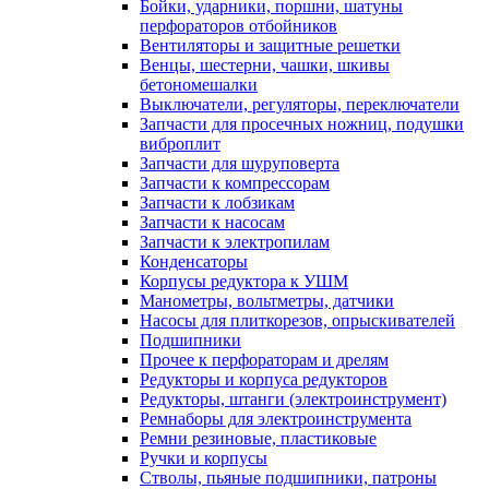
Бойки, ударники, поршни, шатуны
перфораторов отбойников
Вентиляторы и защитные решетки
Венцы, шестерни, чашки, шкивы
бетономешалки
Выключатели, регуляторы, переключатели
Запчасти для просечных ножниц, подушки
виброплит
Запчасти для шуруповерта
Запчасти к компрессорам
Запчасти к лобзикам
Запчасти к насосам
Запчасти к электропилам
Конденсаторы
Корпусы редуктора к УШМ
Манометры, вольтметры, датчики
Насосы для плиткорезов, опрыскивателей
Подшипники
Прочее к перфораторам и дрелям
Редукторы и корпуса редукторов
Редукторы, штанги (электроинструмент)
Ремнаборы для электроинструмента
Ремни резиновые, пластиковые
Ручки и корпусы
Стволы, пьяные подшипники, патроны