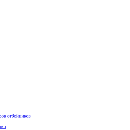
ров отбойников
лки