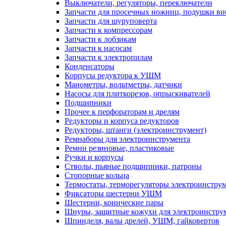
Выключатели, регуляторы, переключатели
Запчасти для просечных ножниц, подушки в
Запчасти для шуруповерта
Запчасти к компрессорам
Запчасти к лобзикам
Запчасти к насосам
Запчасти к электропилам
Конденсаторы
Корпусы редуктора к УШМ
Манометры, вольтметры, датчики
Насосы для плиткорезов, опрыскивателей
Подшипники
Прочее к перфораторам и дрелям
Редукторы и корпуса редукторов
Редукторы, штанги (электроинструмент)
Ремнаборы для электроинструмента
Ремни резиновые, пластиковые
Ручки и корпусы
Стволы, пьяные подшипники, патроны
Стопорные кольца
Термостаты, терморегуляторы электроинстру
Фиксаторы шестерни УШМ
Шестерни, конические пары
Шнуры, защитные кожухи для электроинстру
Шпинделя, валы дрелей, УШМ, гайковертов