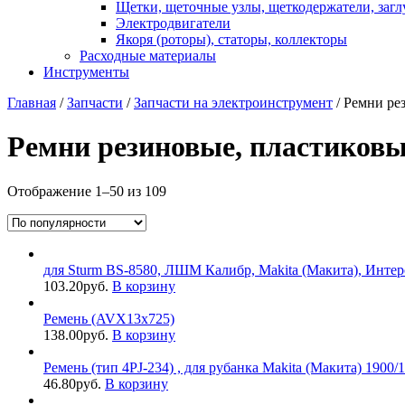
Щетки, щеточные узлы, щеткодержатели, заг
Электродвигатели
Якоря (роторы), статоры, коллекторы
Расходные материалы
Инструменты
Главная
/
Запчасти
/
Запчасти на электроинструмент
/ Ремни ре
Ремни резиновые, пластиков
Отображение 1–50 из 109
для Sturm BS-8580, ЛШМ Калибр, Makita (Макита), Интер
103.20
руб.
В корзину
Ремень (AVX13x725)
138.00
руб.
В корзину
Ремень (тип 4PJ-234) , для рубанка Makita (Макита) 1900/
46.80
руб.
В корзину