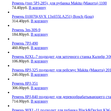
Ремень (тип 5PJ-285), для рубанка Makita (Макита) 1100
74.40
руб.
В корзину
Ремень 010070(AVX 13x655LA251) Bosch (Бош)
314.40
руб.
В корзину
Ремень 3m-309-9
184.80
руб.
В корзину
Ремень 7PJ-490
460.80
руб.
В корзину
Ремень 82XL-7 подходит для заточного станка Калибр Э
106.80
руб.
В корзину
Ремень 8PJ-325 подходит для рейсмус Makita (Макита) 20
246.00
руб.
В корзину
Ремень 8PJ-351
306.00
руб.
В корзину
Ремень 8PJ-840 подходит для деревообрабатывающего ста
714.00
руб.
В корзину
Ремень 90XL-11 подходит для рубанка Black&Decker KW-