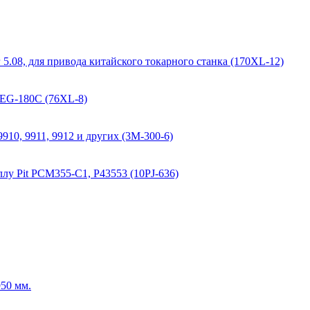
г 5.08, для привода китайского токарного станка (170XL-12)
r EG-180C (76XL-8)
10, 9911, 9912 и других (3M-300-6)
лу Pit PCM355-C1, P43553 (10PJ-636)
50 мм.