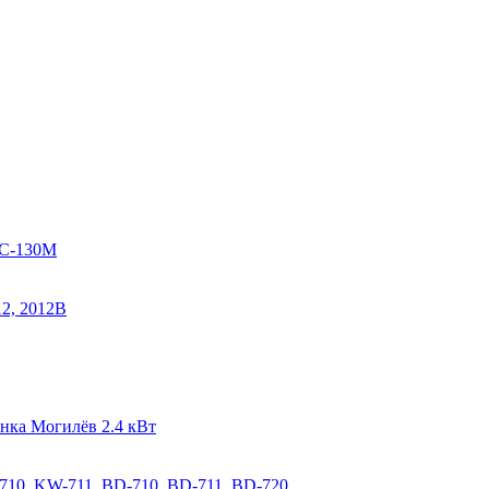
ЗС-130М
12, 2012В
нка Могилёв 2.4 кВт
710, KW-711, BD-710, BD-711, BD-720