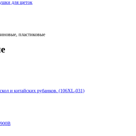
лушки для щеток
зиновые, пластиковые
ые
скол и китайских рубанков. (106XL-031)
1900B