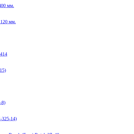
400 мм.
120 мм.
-414
15)
-8)
-325-14)