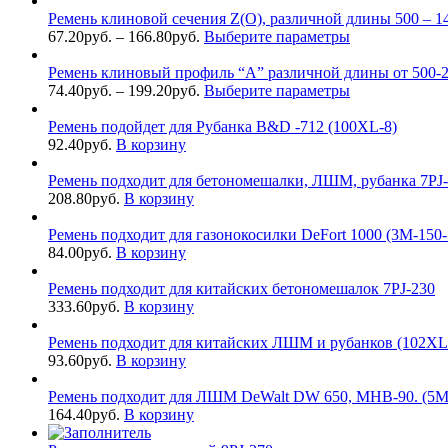
Ремень клиновой сечения Z(О), различной длины 500 – 1
67.20
руб.
–
166.80
руб.
Выберите параметры
Ремень клиновый профиль “А” различной длины от 500-2
74.40
руб.
–
199.20
руб.
Выберите параметры
Ремень подойдет для Рубанка B&D -712 (100XL-8)
92.40
руб.
В корзину
Ремень подходит для бетономешалки, ЛШМ, рубанка 7PJ
208.80
руб.
В корзину
Ремень подходит для газонокосилки DeFort 1000 (3M-150-
84.00
руб.
В корзину
Ремень подходит для китайских бетономешалок 7PJ-230
333.60
руб.
В корзину
Ремень подходит для китайских ЛШМ и рубанков (102XL
93.60
руб.
В корзину
Ремень подходит для ЛШМ DeWalt DW 650, MHB-90. (5M
164.40
руб.
В корзину