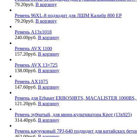
79.20
руб.
В корзину
Ремень 96XL-8 подходит для ЛШМ Калибр 800 EP
79.20
руб.
В корзину
Ремень A13x1018
240.00
руб.
В корзину
Ремень AVX 1100
157.20
руб.
В корзину
Ремень AVX 13×725
138.00
руб.
В корзину
Ремень AX1075
147.60
руб.
В корзину
Ремень для Erbauer ERBO50BTS, MACALISTER 1000BS
121.20
руб.
В корзину
Ремень зубчатый, для мини-культиватора Крот (13х925)
314.40
руб.
В корзину
Ремень каучуковый 7PJ-640 подходит для китайских бет
462.00
руб.
В корзину