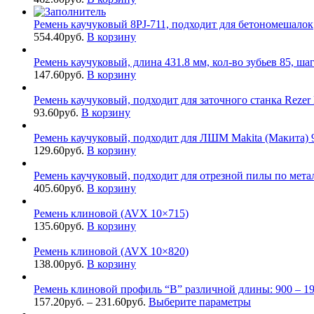
Ремень каучуковый 8PJ-711, подходит для бетономешалок
554.40
руб.
В корзину
Ремень каучуковый, длина 431.8 мм, кол-во зубьев 85, ша
147.60
руб.
В корзину
Ремень каучуковый, подходит для заточного станка Reze
93.60
руб.
В корзину
Ремень каучуковый, подходит для ЛШМ Makita (Макита) 99
129.60
руб.
В корзину
Ремень каучуковый, подходит для отрезной пилы по метал
405.60
руб.
В корзину
Ремень клиновой (AVX 10×715)
135.60
руб.
В корзину
Ремень клиновой (AVX 10×820)
138.00
руб.
В корзину
Ремень клиновой профиль “B” различной длины: 900 – 19
157.20
руб.
–
231.60
руб.
Выберите параметры