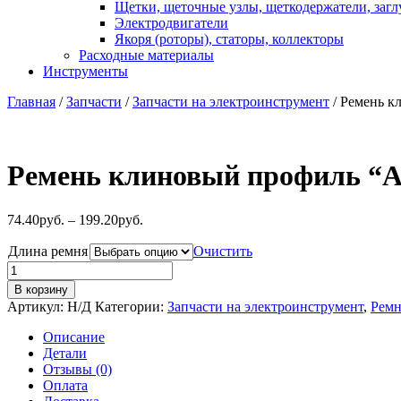
Щетки, щеточные узлы, щеткодержатели, заг
Электродвигатели
Якоря (роторы), статоры, коллекторы
Расходные материалы
Инструменты
Главная
/
Запчасти
/
Запчасти на электроинструмент
/ Ремень к
Ремень клиновый профиль “А”
74.40
руб.
–
199.20
руб.
Длина ремня
Очистить
Количество
товара
В корзину
Ремень
Артикул:
Н/Д
Категории:
Запчасти на электроинструмент
,
Ремн
клиновый
профиль
Описание
"А"
Детали
различной
Отзывы (0)
длины
Оплата
от