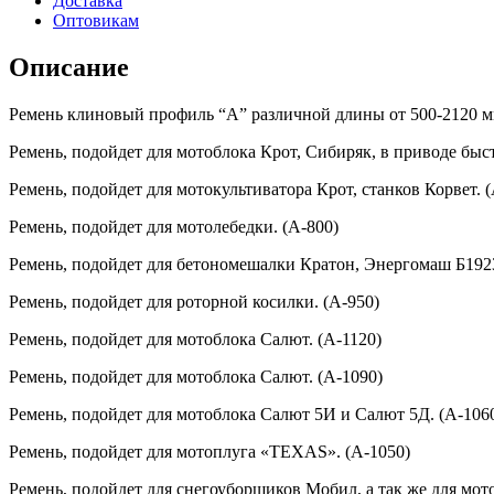
Доставка
500-
Оптовикам
2120
мм.
Описание
Ремень клиновый профиль “А” различной длины от 500-2120 м
Ремень, подойдет для мотоблока Крот, Сибиряк, в приводе быс
Ремень, подойдет для мотокультиватора Крот, станков Корвет. (
Ремень, подойдет для мотолебедки. (A-800)
Ремень, подойдет для бетономешалки Кратон, Энергомаш Б1923
Ремень, подойдет для роторной косилки. (A-950)
Ремень, подойдет для мoтoблoка Caлют. (A-1120)
Ремень, подойдет для мoтoблoка Caлют. (A-1090)
Ремень, подойдет для мотоблока Салют 5И и Салют 5Д. (A-106
Ремень, подойдет для мотоплуга «TEXAS». (A-1050)
Ремень, подойдет для снегоуборщиков Мобил, а так же для мот