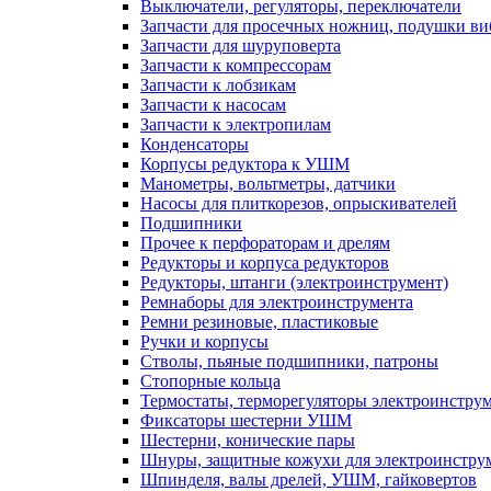
Выключатели, регуляторы, переключатели
Запчасти для просечных ножниц, подушки в
Запчасти для шуруповерта
Запчасти к компрессорам
Запчасти к лобзикам
Запчасти к насосам
Запчасти к электропилам
Конденсаторы
Корпусы редуктора к УШМ
Манометры, вольтметры, датчики
Насосы для плиткорезов, опрыскивателей
Подшипники
Прочее к перфораторам и дрелям
Редукторы и корпуса редукторов
Редукторы, штанги (электроинструмент)
Ремнаборы для электроинструмента
Ремни резиновые, пластиковые
Ручки и корпусы
Стволы, пьяные подшипники, патроны
Стопорные кольца
Термостаты, терморегуляторы электроинстру
Фиксаторы шестерни УШМ
Шестерни, конические пары
Шнуры, защитные кожухи для электроинстру
Шпинделя, валы дрелей, УШМ, гайковертов