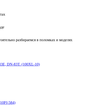
тах
аде
тоятельно разбираемся в поломках и моделях
83E, DN-83T. (100XL-10)
10PJ-584)