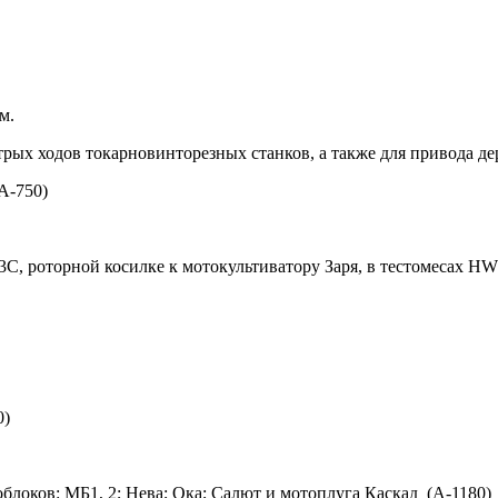
м.
трых ходов токарновинторезных станков, а также для привода д
A-750)
С, роторной косилке к мотокультиватору Заря, в тестомесах HW
0)
облоков: МБ1, 2; Нева; Ока; Салют и мотоплуга Каскад (A-1180)