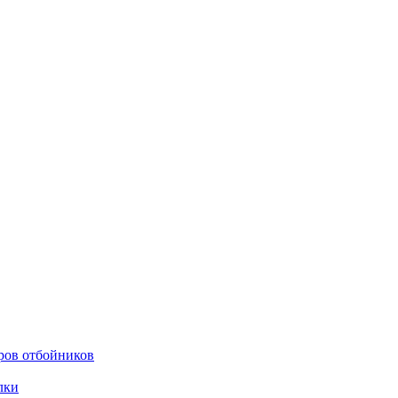
ров отбойников
лки