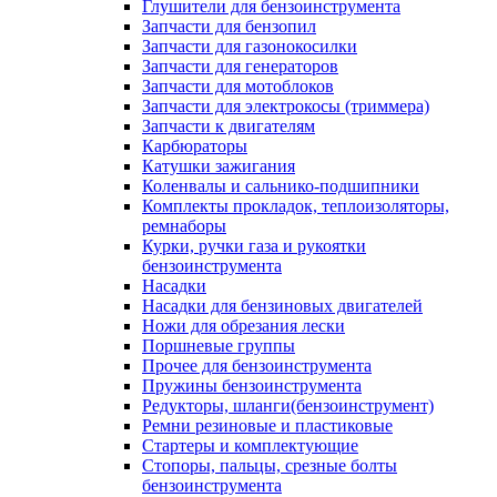
Глушители для бензоинструмента
Запчасти для бензопил
Запчасти для газонокосилки
Запчасти для генераторов
Запчасти для мотоблоков
Запчасти для электрокосы (триммера)
Запчасти к двигателям
Карбюраторы
Катушки зажигания
Коленвалы и сальнико-подшипники
Комплекты прокладок, теплоизоляторы,
ремнаборы
Курки, ручки газа и рукоятки
бензоинструмента
Насадки
Насадки для бензиновых двигателей
Ножи для обрезания лески
Поршневые группы
Прочее для бензоинструмента
Пружины бензоинструмента
Редукторы, шланги(бензоинструмент)
Ремни резиновые и пластиковые
Стартеры и комплектующие
Стопоры, пальцы, срезные болты
бензоинструмента