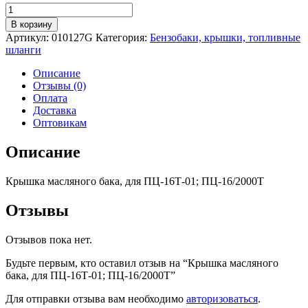
Количество
товара
В корзину
Крышка
Артикул:
010127G
Категория:
Бензобаки, крышки, топливные
масляного
шланги
бака,
для
Описание
ПЦ-16Т-01;
Отзывы (0)
ПЦ-16/2000Т
Оплата
Доставка
Оптовикам
Описание
Крышка масляного бака, для ПЦ-16Т-01; ПЦ-16/2000Т
Отзывы
Отзывов пока нет.
Будьте первым, кто оставил отзыв на “Крышка масляного
бака, для ПЦ-16Т-01; ПЦ-16/2000Т”
Для отправки отзыва вам необходимо
авторизоваться
.