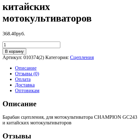
китайских
мотокультиваторов
368.40
руб.
Количество
товара
В корзину
Барабан
Артикул:
010374(2)
Категория:
Сцепления
сцепления,
для
Описание
мотокультиватора
Отзывы (0)
CHAMPION
Оплата
GC243
Доставка
и
Оптовикам
китайских
мотокультиваторов
Описание
Барабан сцепления, для мотокультиватора CHAMPION GC243
и китайских мотокультиваторов
Отзывы