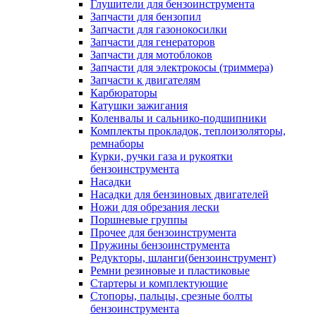
Глушители для бензоинструмента
Запчасти для бензопил
Запчасти для газонокосилки
Запчасти для генераторов
Запчасти для мотоблоков
Запчасти для электрокосы (триммера)
Запчасти к двигателям
Карбюраторы
Катушки зажигания
Коленвалы и сальнико-подшипники
Комплекты прокладок, теплоизоляторы,
ремнаборы
Курки, ручки газа и рукоятки
бензоинструмента
Насадки
Насадки для бензиновых двигателей
Ножи для обрезания лески
Поршневые группы
Прочее для бензоинструмента
Пружины бензоинструмента
Редукторы, шланги(бензоинструмент)
Ремни резиновые и пластиковые
Стартеры и комплектующие
Стопоры, пальцы, срезные болты
бензоинструмента