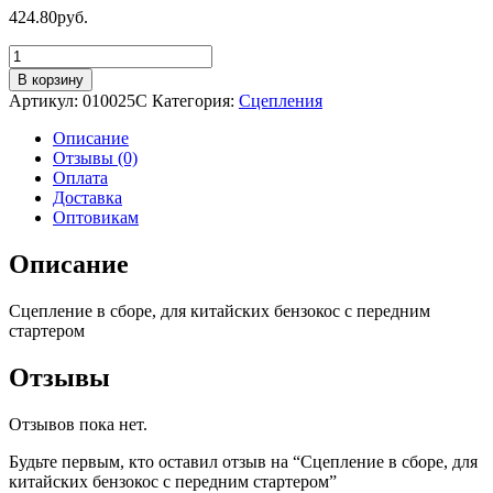
424.80
руб.
Количество
товара
В корзину
Cцепление
Артикул:
010025C
Категория:
Сцепления
в
сборе,
Описание
для
Отзывы (0)
китайских
Оплата
бензокос
Доставка
с
Оптовикам
передним
стартером
Описание
Cцепление в сборе, для китайских бензокос с передним
стартером
Отзывы
Отзывов пока нет.
Будьте первым, кто оставил отзыв на “Cцепление в сборе, для
китайских бензокос с передним стартером”