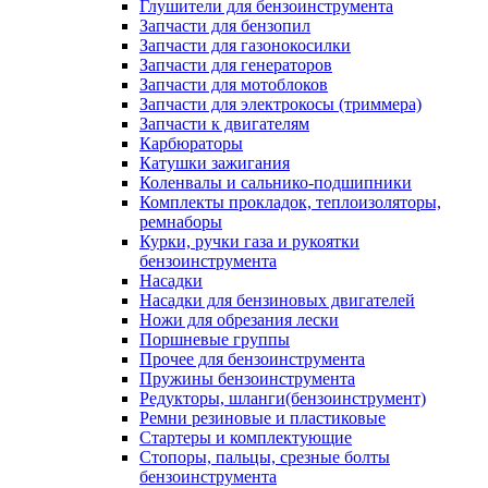
Глушители для бензоинструмента
Запчасти для бензопил
Запчасти для газонокосилки
Запчасти для генераторов
Запчасти для мотоблоков
Запчасти для электрокосы (триммера)
Запчасти к двигателям
Карбюраторы
Катушки зажигания
Коленвалы и сальнико-подшипники
Комплекты прокладок, теплоизоляторы,
ремнаборы
Курки, ручки газа и рукоятки
бензоинструмента
Насадки
Насадки для бензиновых двигателей
Ножи для обрезания лески
Поршневые группы
Прочее для бензоинструмента
Пружины бензоинструмента
Редукторы, шланги(бензоинструмент)
Ремни резиновые и пластиковые
Стартеры и комплектующие
Стопоры, пальцы, срезные болты
бензоинструмента