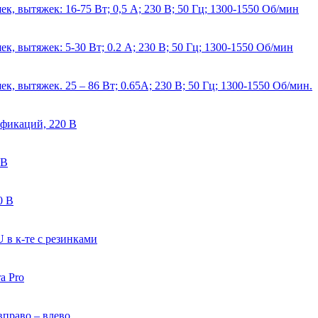
к, вытяжек: 16-75 Вт; 0,5 А; 230 В; 50 Гц; 1300-1550 Об/мин
к, вытяжек: 5-30 Вт; 0.2 А; 230 В; 50 Гц; 1300-1550 Об/мин
к, вытяжек. 25 – 86 Вт; 0.65А; 230 В; 50 Гц; 1300-1550 Об/мин.
ификаций, 220 В
 В
0 В
в к-те с резинками
a Pro
вправо – влево