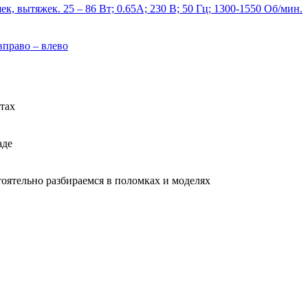
к, вытяжек. 25 – 86 Вт; 0.65А; 230 В; 50 Гц; 1300-1550 Об/мин.
вправо – влево
тах
аде
тоятельно разбираемся в поломках и моделях