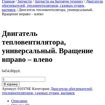
Главная
/
Запчасти
/
Запчасти на бытовую технику
/
Двигатели
обогревателей, тепловентиляторов, газовых пушек,
вытяжек
/ Двигатель тепловентилятора, универсальный.
Вращение вправо – влево
Двигатель
тепловентилятора,
универсальный. Вращение
вправо – влево
6454.80
руб.
Количество
товара
В корзину
Двигатель
Артикул:
010376E
Категория:
Двигатели обогревателей,
тепловентилятора,
тепловентиляторов, газовых пушек, вытяжек
универсальный.
Вращение
Описание
вправо