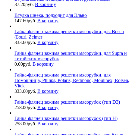
37.20
руб.
В корзину
Втулка шнека, подходит для Эльво
147.60
руб.
В корзину
Гайка-флянец зажима решетки мясорубки, для Bosch
(Бош), Zelmer
333.60
руб.
В корзину
Гайка-флянец зажима решетки мясорубки, для Supra и
китайских мясорубок
0.00
руб.
В корзину
Гайка-флянец зажима решетки мясорубки, для
Помощница, Philips, Polaris, Redmond, Moulinex, Rolsen,
Vitek
333.60
руб.
В корзину
Гайка-флянец зажима решетки мясорубок (тип D3)
258.00
руб.
В корзину
Гайка-флянец зажима решетки мясорубок (тип H)
258.00
руб.
В корзину
Гайка-флянец зажима решетки мясорубок, для Braun