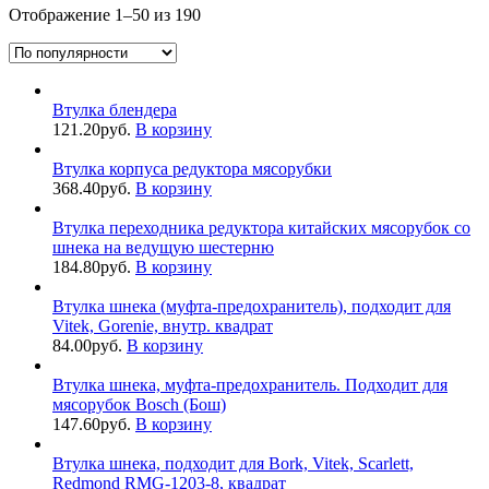
Отображение 1–50 из 190
Втулка блендера
121.20
руб.
В корзину
Втулка корпуса редуктора мясорубки
368.40
руб.
В корзину
Втулка переходника редуктора китайских мясорубок со
шнека на ведущую шестерню
184.80
руб.
В корзину
Втулка шнека (муфта-предохранитель), подходит для
Vitek, Gorenie, внутр. квадрат
84.00
руб.
В корзину
Втулка шнека, муфта-предохранитель. Подходит для
мясорубок Bosch (Бош)
147.60
руб.
В корзину
Втулка шнека, подходит для Bork, Vitek, Scarlett,
Redmond RMG-1203-8, квадрат