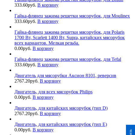
333.60
руб.
В корзину
Гайка-флянец зажима решетки мясорубок, для Moulinex
333.60
руб.
В корзину
Гайка-флянец зажима решетки мясорубок, для Polaris
1700 Вт, Scarlett 1400 Вт, Supra, китайских мясорубок
всех вариантов. Мелкая резьба.
0.00
руб.
В корзину
Гайка-флянец зажима решетки мясорубок, для Tefal
333.60
руб.
В корзину
Двигатель для мясорубки Аксион 8101, реверсив
2767.20
руб.
В корзину
Двигатель, для всех мясорубок Philips
0.00
руб.
В корзину
Двигатель, для китайских мясорубок (тип D)
2767.20
руб.
В корзину
Двигатель, для китайских мясорубок (тип E)
0.00
руб.
В корзину