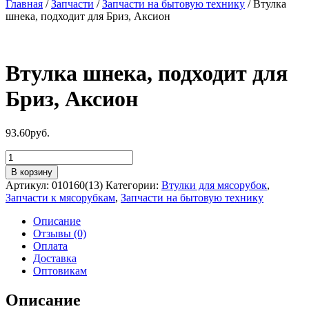
Главная
/
Запчасти
/
Запчасти на бытовую технику
/ Втулка
шнека, подходит для Бриз, Аксион
Втулка шнека, подходит для
Бриз, Аксион
93.60
руб.
Количество
товара
В корзину
Втулка
Артикул:
010160(13)
Категории:
Втулки для мясорубок
,
шнека,
Запчасти к мясорубкам
,
Запчасти на бытовую технику
подходит
для
Описание
Бриз,
Отзывы (0)
Аксион
Оплата
Доставка
Оптовикам
Описание