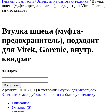
Главная
/
Запчасти
/
Запчасти на бытовую технику
/ Втулка
шнека (муфта-предохранитель), подходит для Vitek, Gorenie,
внутр. квадрат
Втулка шнека (муфта-
предохранитель), подходит
для Vitek, Gorenie, внутр.
квадрат
84.00
руб.
Количество
товара
В корзину
Втулка
Артикул:
010160(11)
Категории:
Втулки для мясорубок
,
шнека
Запчасти к мясорубкам
,
Запчасти на бытовую технику
(муфта-
предохранитель),
Описание
подходит
Отзывы (0)
для