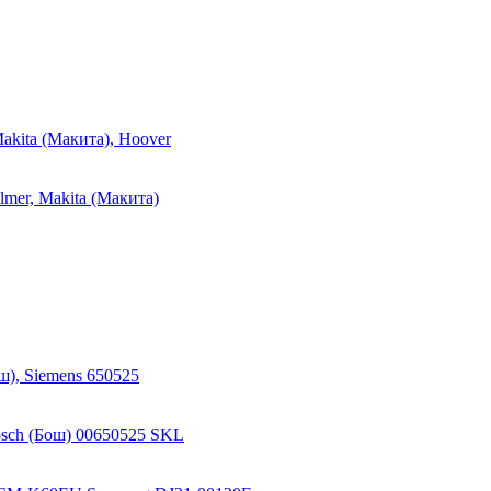
kita (Макита), Hoover
mer, Makita (Макита)
ш), Siemens 650525
osch (Бош) 00650525 SKL