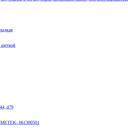
гладкая
с щеткой
44, d79
 AMETEK- 061300501