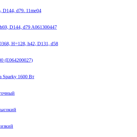
, D144, d79. 11me04
h69, D144, d79 A061300447
68, H=128, h42, D131, d58
0 (E064200027)
 Sparky 1600 Вт
аточный
высокий
низкий