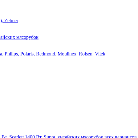
, Zelmer
тайских мясорубок
ilips, Polaris, Redmond, Moulinex, Rolsen, Vitek
Вт, Scarlett 1400 Вт, Supra, китайских мясорубок всех вариантов.