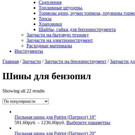
Сцепления
Топливные штуцеры,
Тормозы цепи, ручки тормоза, пружины торм
Тросы
Храповики
Шайбы, гайки для бензоинструмента
Запчасти на бытовую технику
Запчасти на электроинструмент
Расходные материалы
Инструменты
Главная
/
Запчасти
/
Запчасти на бензоинструмент
/
Запчасти дл
Шины для бензопил
Showing all 22 results
Пильная шина для Patriot (Патриот) 18″
591.60
руб.
–
1236.00
руб.
Выберите параметры
Пильная шина для Patriot (Патриот) 20″