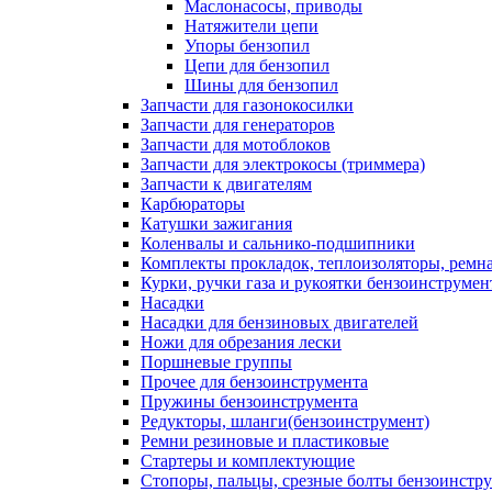
Маслонасосы, приводы
Натяжители цепи
Упоры бензопил
Цепи для бензопил
Шины для бензопил
Запчасти для газонокосилки
Запчасти для генераторов
Запчасти для мотоблоков
Запчасти для электрокосы (триммера)
Запчасти к двигателям
Карбюраторы
Катушки зажигания
Коленвалы и сальнико-подшипники
Комплекты прокладок, теплоизоляторы, ремн
Курки, ручки газа и рукоятки бензоинструмен
Насадки
Насадки для бензиновых двигателей
Ножи для обрезания лески
Поршневые группы
Прочее для бензоинструмента
Пружины бензоинструмента
Редукторы, шланги(бензоинструмент)
Ремни резиновые и пластиковые
Стартеры и комплектующие
Стопоры, пальцы, срезные болты бензоинстр