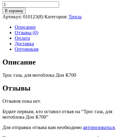
Количество
товара
В корзину
Трос
Артикул:
010123(8)
Категория:
Тросы
газа,
для
Описание
мотоблока
Отзывы (0)
Дон
Оплата
К700
Доставка
Оптовикам
Описание
Трос газа, для мотоблока Дон К700
Отзывы
Отзывов пока нет.
Будьте первым, кто оставил отзыв на “Трос газа, для
мотоблока Дон К700”
Для отправки отзыва вам необходимо
авторизоваться
.