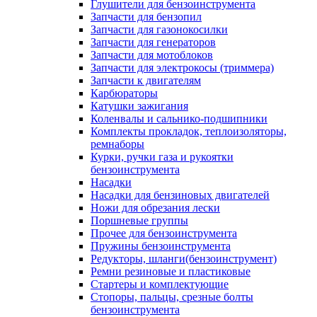
Глушители для бензоинструмента
Запчасти для бензопил
Запчасти для газонокосилки
Запчасти для генераторов
Запчасти для мотоблоков
Запчасти для электрокосы (триммера)
Запчасти к двигателям
Карбюраторы
Катушки зажигания
Коленвалы и сальнико-подшипники
Комплекты прокладок, теплоизоляторы,
ремнаборы
Курки, ручки газа и рукоятки
бензоинструмента
Насадки
Насадки для бензиновых двигателей
Ножи для обрезания лески
Поршневые группы
Прочее для бензоинструмента
Пружины бензоинструмента
Редукторы, шланги(бензоинструмент)
Ремни резиновые и пластиковые
Стартеры и комплектующие
Стопоры, пальцы, срезные болты
бензоинструмента