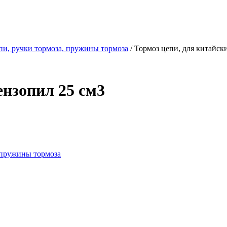
пи, ручки тормоза, пружины тормоза
/ Тормоз цепи, для китайск
ензопил 25 см3
 пружины тормоза