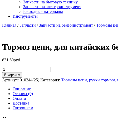
Запчасти на бытовую технику
Запчасти на электроинструмент
Расходные материалы
Инструменты
Главная
/
Запчасти
/
Запчасти на бензоинструмент
/
Тормозы це
Тормоз цепи, для китайских б
831.60
руб.
Количество
товара
В корзину
Тормоз
Артикул:
010244(25)
Категория:
Тормозы цепи, ручки тормоза,
цепи,
для
Описание
китайских
Отзывы (0)
бензопил
Оплата
25
Доставка
см3
Оптовикам