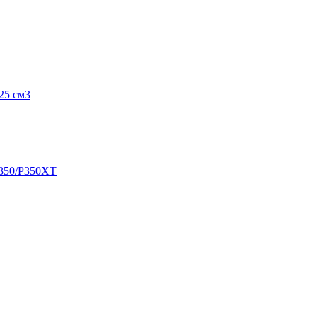
25 см3
350/P350XT