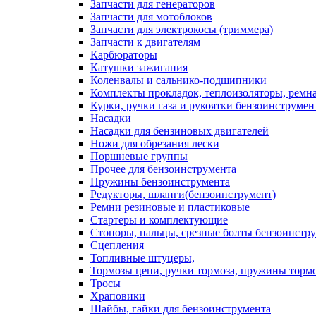
Запчасти для генераторов
Запчасти для мотоблоков
Запчасти для электрокосы (триммера)
Запчасти к двигателям
Карбюраторы
Катушки зажигания
Коленвалы и сальнико-подшипники
Комплекты прокладок, теплоизоляторы, ремн
Курки, ручки газа и рукоятки бензоинструмен
Насадки
Насадки для бензиновых двигателей
Ножи для обрезания лески
Поршневые группы
Прочее для бензоинструмента
Пружины бензоинструмента
Редукторы, шланги(бензоинструмент)
Ремни резиновые и пластиковые
Стартеры и комплектующие
Стопоры, пальцы, срезные болты бензоинстр
Сцепления
Топливные штуцеры,
Тормозы цепи, ручки тормоза, пружины торм
Тросы
Храповики
Шайбы, гайки для бензоинструмента