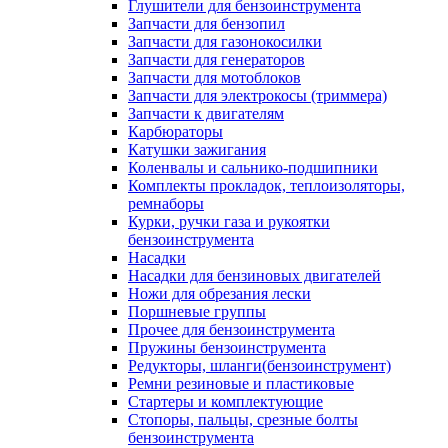
Глушители для бензоинструмента
Запчасти для бензопил
Запчасти для газонокосилки
Запчасти для генераторов
Запчасти для мотоблоков
Запчасти для электрокосы (триммера)
Запчасти к двигателям
Карбюраторы
Катушки зажигания
Коленвалы и сальнико-подшипники
Комплекты прокладок, теплоизоляторы,
ремнаборы
Курки, ручки газа и рукоятки
бензоинструмента
Насадки
Насадки для бензиновых двигателей
Ножи для обрезания лески
Поршневые группы
Прочее для бензоинструмента
Пружины бензоинструмента
Редукторы, шланги(бензоинструмент)
Ремни резиновые и пластиковые
Стартеры и комплектующие
Стопоры, пальцы, срезные болты
бензоинструмента