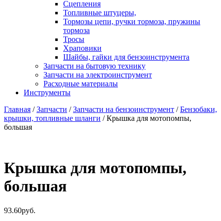
Сцепления
Топливные штуцеры,
Тормозы цепи, ручки тормоза, пружины
тормоза
Тросы
Храповики
Шайбы, гайки для бензоинструмента
Запчасти на бытовую технику
Запчасти на электроинструмент
Расходные материалы
Инструменты
Главная
/
Запчасти
/
Запчасти на бензоинструмент
/
Бензобаки,
крышки, топливные шланги
/ Крышка для мотопомпы,
большая
Крышка для мотопомпы,
большая
93.60
руб.