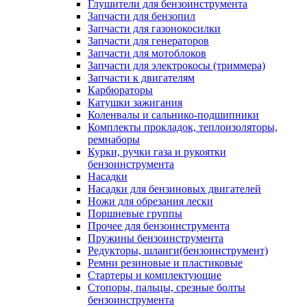
Глушители для бензоинструмента
Запчасти для бензопил
Запчасти для газонокосилки
Запчасти для генераторов
Запчасти для мотоблоков
Запчасти для электрокосы (триммера)
Запчасти к двигателям
Карбюраторы
Катушки зажигания
Коленвалы и сальнико-подшипники
Комплекты прокладок, теплоизоляторы,
ремнаборы
Курки, ручки газа и рукоятки
бензоинструмента
Насадки
Насадки для бензиновых двигателей
Ножи для обрезания лески
Поршневые группы
Прочее для бензоинструмента
Пружины бензоинструмента
Редукторы, шланги(бензоинструмент)
Ремни резиновые и пластиковые
Стартеры и комплектующие
Стопоры, пальцы, срезные болты
бензоинструмента