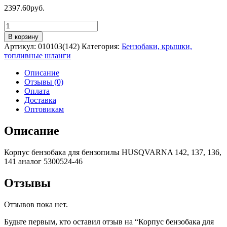
2397.60
руб.
Количество
товара
В корзину
Корпус
Артикул:
010103(142)
Категория:
Бензобаки, крышки,
бензобака
топливные шланги
для
бензопилы
Описание
HUSQVARNA
Отзывы (0)
142,
Оплата
137,
Доставка
136,
Оптовикам
141
Описание
Корпус бензобака для бензопилы HUSQVARNA 142, 137, 136,
141 аналог 5300524-46
Отзывы
Отзывов пока нет.
Будьте первым, кто оставил отзыв на “Корпус бензобака для