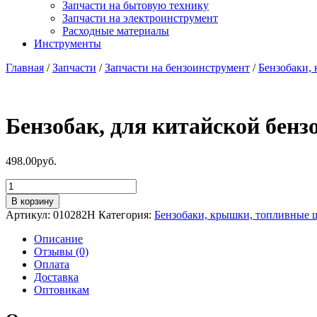
Запчасти на бытовую технику
Запчасти на электроинструмент
Расходные материалы
Инструменты
Главная
/
Запчасти
/
Запчасти на бензоинструмент
/
Бензобаки,
Бензобак, для китайской бензо
498.00
руб.
Количество
товара
В корзину
Бензобак,
Артикул:
010282H
Категория:
Бензобаки, крышки, топливные 
для
китайской
Описание
бензокосы
Отзывы (0)
с
Оплата
объемом
Доставка
двигателя
Оптовикам
43-
52