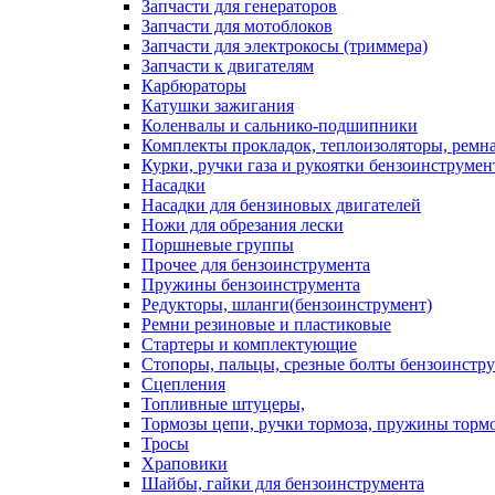
Запчасти для генераторов
Запчасти для мотоблоков
Запчасти для электрокосы (триммера)
Запчасти к двигателям
Карбюраторы
Катушки зажигания
Коленвалы и сальнико-подшипники
Комплекты прокладок, теплоизоляторы, ремн
Курки, ручки газа и рукоятки бензоинструмен
Насадки
Насадки для бензиновых двигателей
Ножи для обрезания лески
Поршневые группы
Прочее для бензоинструмента
Пружины бензоинструмента
Редукторы, шланги(бензоинструмент)
Ремни резиновые и пластиковые
Стартеры и комплектующие
Стопоры, пальцы, срезные болты бензоинстр
Сцепления
Топливные штуцеры,
Тормозы цепи, ручки тормоза, пружины торм
Тросы
Храповики
Шайбы, гайки для бензоинструмента