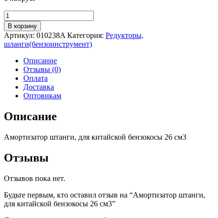
Количество
товара
В корзину
Амортизатор
Артикул:
010238A
Категория:
Редукторы,
штанги,
шланги(бензоинструмент)
для
китайской
Описание
бензокосы
Отзывы (0)
26
Оплата
см3
Доставка
Оптовикам
Описание
Амортизатор штанги, для китайской бензокосы 26 см3
Отзывы
Отзывов пока нет.
Будьте первым, кто оставил отзыв на “Амортизатор штанги,
для китайской бензокосы 26 см3”