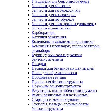
Глушители для бензоинструмента
Запчасти для бензопил
Запчасти для газонокосилки
Запчасти для генераторов
Запчасти для мотоблоков
Запчасти для электрокосы (триммера)
Запчасти к двигателям
Карбюраторы
Катушки зажигания
Коленвалы и сальнико-подшипники
Комплекты прокладок, теплоизоляторы,
ремнаборы
Курки, ручки газа и рукоятки
бензоинструмента
Насадки
Насадки для бензиновых двигателей
Ножи для обрезания лески
Поршневые группы
Прочее для бензоинструмента
Пружины бензоинструмента
Редукторы, шланги(бензоинструмент)
Ремни резиновые и пластиковые
Стартеры и комплектующие
Стопоры, пальцы, срезные болты
бензоинструмента