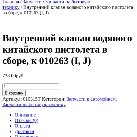
Главная
/
Запчасти
/
Запчасти на бытовую
технику
/ Внутренний клапан водяного китайского пистолета
в сборе, к 010263 (I, J)
Внутренний клапан водяного
китайского пистолета в
сборе, к 010263 (I, J)
738.00
руб.
Количество
товара
В корзину
Внутренний
Артикул:
010315T
Категории:
Запчасти к автомойкам
,
клапан
Запчасти на бытовую технику
водяного
китайского
Описание
пистолета
Отзывы (0)
в
Оплата
сборе,
Доставка
к
Оптовикам