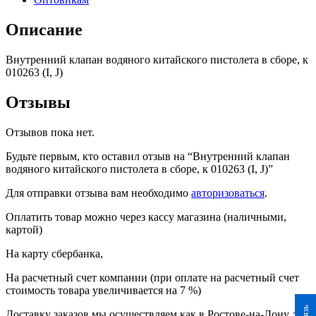
010263
(I,
Описание
J)
Внутренний клапан водяного китайского пистолета в сборе, к
010263 (I, J)
Отзывы
Отзывов пока нет.
Будьте первым, кто оставил отзыв на “Внутренний клапан
водяного китайского пистолета в сборе, к 010263 (I, J)”
Для отправки отзыва вам необходимо
авторизоваться
.
Оплатить товар можно через кассу магазина (наличными,
картой)
На карту сбербанка,
На расчетный счет компании (при оплате на расчетный счет
стоимость товара увеличивается на 7 %)
Доставку заказов мы осуществляем как в Ростове-на-Дону, так