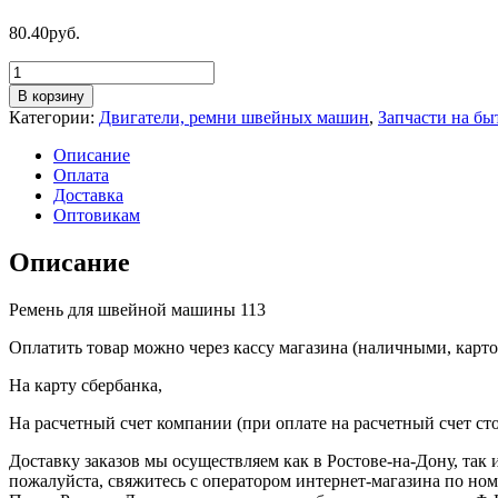
80.40
руб.
Количество
товара
В корзину
Ремень
Категории:
Двигатели, ремни швейных машин
,
Запчасти на бы
для
швейной
Описание
машины
Оплата
113
Доставка
Оптовикам
Описание
Ремень для швейной машины 113
Оплатить товар можно через кассу магазина (наличными, карто
На карту сбербанка,
На расчетный счет компании (при оплате на расчетный счет ст
Доставку заказов мы осуществляем как в Ростове-на-Дону, так
пожалуйста, свяжитесь с оператором интернет-магазина по но