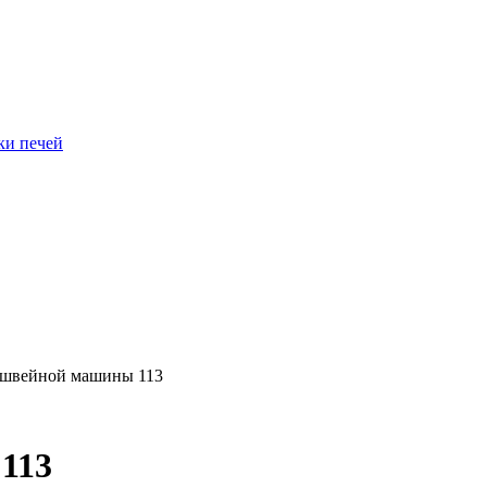
ки печей
я швейной машины 113
113