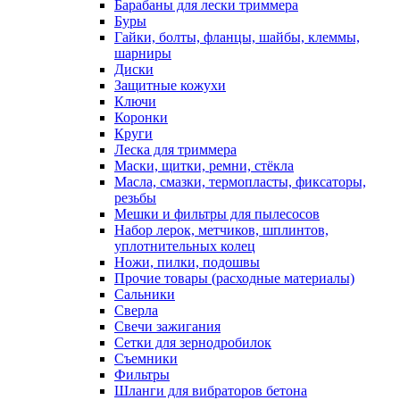
Барабаны для лески триммера
Буры
Гайки, болты, фланцы, шайбы, клеммы,
шарниры
Диски
Защитные кожухи
Ключи
Коронки
Круги
Леска для триммера
Маски, щитки, ремни, стёкла
Масла, смазки, термопласты, фиксаторы,
резьбы
Мешки и фильтры для пылесосов
Набор лерок, метчиков, шплинтов,
уплотнительных колец
Ножи, пилки, подошвы
Прочие товары (расходные материалы)
Сальники
Сверла
Свечи зажигания
Сетки для зернодробилок
Съемники
Фильтры
Шланги для вибраторов бетона