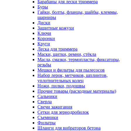
Барабаны для лески триммера
Буры
Гайки, болты, фланцы, шайбы, клеммы,
шарниры
Диски
Защитные кожухи
Ключи
Коронки
Круги
Леска для триммера
Маски, щитки, ремни, стёкла
Масла, смазки, термопласты, фиксаторы,
резьбы
Мешки и фильтры для пылесосов
Набор лерок, метчиков, шплинтов,
уплотнительных колец
Ножи, пилки, подошвы
Прочие товары (расходные материалы)
Сальники
Сверла
Свечи зажигания
Сетки для зернодробилок
Съемники
Фильтры
Шланги для вибраторов бетона