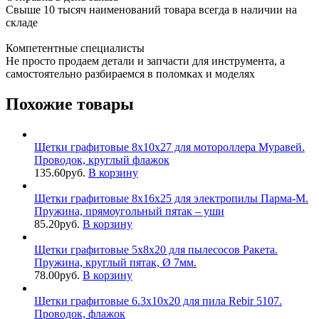
Свыше 10 тысяч наименований товара всегда в наличии на
складе
Компетентные специалисты
Не просто продаем детали и запчасти для инструмента, а
самостоятельно разбираемся в поломках и моделях
Похожие товары
Щетки графитовые 8х10х27 для мотороллера Муравей.
Проводок, круглый флажок
135.60
руб.
В корзину
Щетки графитовые 8х16х25 для электропилы Парма-М.
Пружина, прямоугольный пятак – уши
85.20
руб.
В корзину
Щетки графитовые 5х8х20 для пылесосов Ракета.
Пружина, круглый пятак, Ø 7мм.
78.00
руб.
В корзину
Щетки графитовые 6.3х10х20 для пила Rebir 5107.
Проводок, флажок