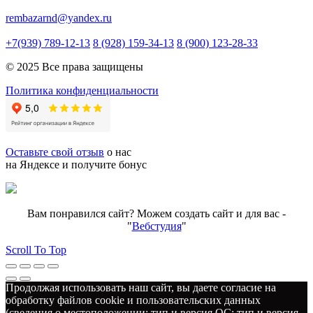
rembazarnd@yandex.ru
+7(939) 789-12-13
8 (928) 159-34-13
8 (900) 123-28-33
© 2025 Все права защищены
Политика конфиденциальности
Оставьте свой отзыв
о нас
на Яндексе и получите бонус
Вам понравился сайт? Можем создать сайт и для вас -
"
Вебстудия
"
Scroll To Top
Продолжая использовать наш сайт, вы даете согласие на
обработку файлов cookie и пользовательских данных
(сведения о местоположении; тип и версия ОС; тип и версия