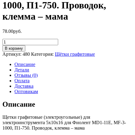
1000, П1-750. Проводок,
клемма – мама
78.00
руб.
Количество
товара
В корзину
Щетки
Артикул:
480
Категория:
Щётки графитовые
графитовые
5х10х16
Описание
для
Детали
Фиолент
Отзывы (0)
MD1-
Оплата
11E,
Доставка
MF-
Оптовикам
3-
1000,
Описание
П1-
750.
Щетки графитовые (электроугольные) для
Проводок,
электроинструмента 5х10х16 для Фиолент MD1-11E, MF-3-
клемма
1000, П1-750. Проводок, клемма – мама
-
мама