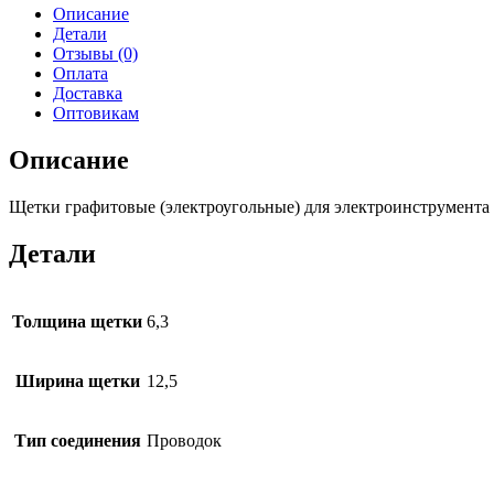
6.3х12.5х26
Описание
для
Детали
зернодробилки
Отзывы (0)
Фермер
Оплата
ДК
Доставка
110.
Оптовикам
Проводок,
флажок
Описание
Щетки графитовые (электроугольные) для электроинструмента 
Детали
Толщина щетки
6,3
Ширина щетки
12,5
Тип соединения
Проводок