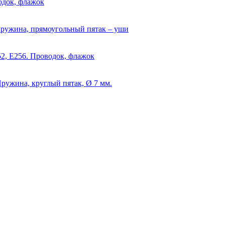
одок, флажок
ружина, прямоугольный пятак – уши
2, Е256. Проводок, флажок
ружина, круглый пятак, Ø 7 мм.