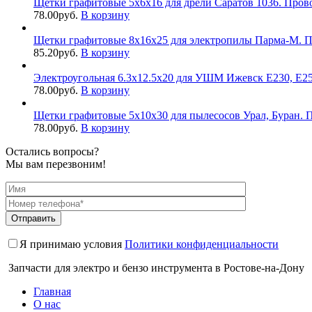
Щетки графитовые 5х6х16 для дрели Саратов 1036. Пров
78.00
руб.
В корзину
Щетки графитовые 8х16х25 для электропилы Парма-М. П
85.20
руб.
В корзину
Электроугольная 6.3х12.5х20 для УШМ Ижевск Е230, Е25
78.00
руб.
В корзину
Щетки графитовые 5х10х30 для пылесосов Урал, Буран. П
78.00
руб.
В корзину
Остались вопросы?
Мы вам перезвоним!
Я принимаю условия
Политики конфиденциальности
Запчасти для электро и бензо инструмента в Ростове-на-Дону
Главная
О нас