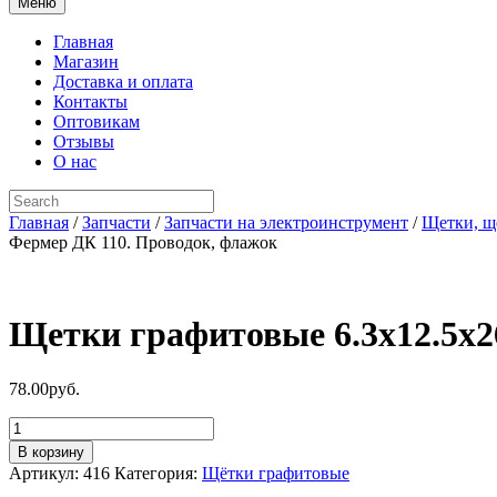
Меню
Главная
Магазин
Доставка и оплата
Контакты
Оптовикам
Отзывы
О нас
Главная
/
Запчасти
/
Запчасти на электроинструмент
/
Щетки, щ
Фермер ДК 110. Проводок, флажок
Щетки графитовые 6.3х12.5х2
78.00
руб.
Количество
товара
В корзину
Щетки
Артикул:
416
Категория:
Щётки графитовые
графитовые