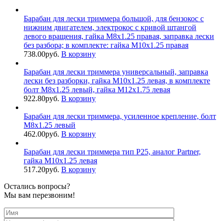
Барабан для лески триммера большой, для бензокос с
нижним двигателем, электрокос с кривой штангой
левого вращения, гайка М8х1.25 правая, заправка лески
без разбора; в комплекте: гайка М10х1.25 правая
738.00
руб.
В корзину
Барабан для лески триммера универсальный, заправка
лески без разборки, гайка М10х1.25 левая, в комплекте
болт М8х1.25 левый, гайка М12х1.75 левая
922.80
руб.
В корзину
Барабан для лески триммера, усиленное крепление, болт
М8х1.25 левый
462.00
руб.
В корзину
Барабан для лески триммера тип P25, аналог Partner,
гайка М10х1.25 левая
517.20
руб.
В корзину
Остались вопросы?
Мы вам перезвоним!