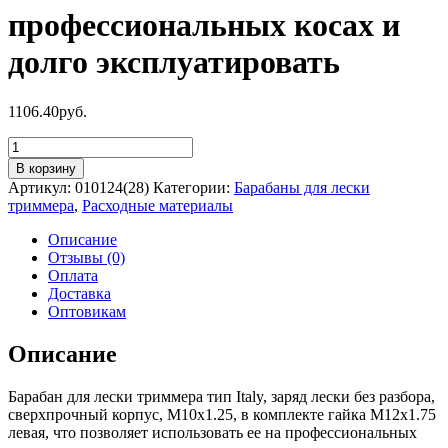
профессиональных косах и
долго эксплуатировать
1106.40
руб.
Количество
товара
В корзину
Барабан
Артикул:
010124(28)
Категории:
Барабаны для лески
для
триммера
,
Расходные материалы
лески
триммера
Описание
тип
Отзывы (0)
Italy,
Оплата
заряд
Доставка
лески
Оптовикам
без
разбора,
Описание
сверхпрочный
корпус,
Барабан для лески триммера тип Italy, заряд лески без разбора,
М10х1.25,
сверхпрочный корпус, М10х1.25, в комплекте гайка М12х1.75
в
левая, что позволяет использовать ее на профессиональных
комплекте