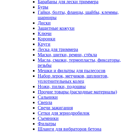
Барабаны для лески триммера
Буры
Гайки, болты, фланцы, шайбы, клеммы,
шарниры
Диски
Защитные кожухи
Ключи
Коронки
Круги
Леска для триммера
Маски, щитки, ремни, стёкла
Масла, смазки, термопласты, фиксаторы,
резьбы
Мешки и фильтры для пылесосов
Набор лерок, метчиков, шплинтов,
уплотнительных колец
Ножи, пилки, подошвы
Прочие товары (расходные материалы)
Сальники
Сверла
Свечи зажигания
Сетки для зернодробилок
Съемники
Фильтры
Шланги для вибраторов бетона