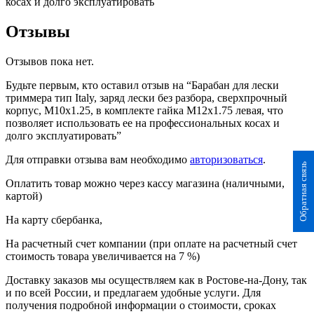
косах и долго эксплуатировать
гайка
М12х1.75
левая,
Отзывы
что
позволяет
Отзывов пока нет.
использовать
ее
Будьте первым, кто оставил отзыв на “Барабан для лески
на
триммера тип Italy, заряд лески без разбора, сверхпрочный
профессиональных
корпус, М10х1.25, в комплекте гайка М12х1.75 левая, что
косах
позволяет использовать ее на профессиональных косах и
и
долго эксплуатировать”
долго
эксплуатировать
Для отправки отзыва вам необходимо
авторизоваться
.
Обратная связь
Оплатить товар можно через кассу магазина (наличными,
картой)
На карту сбербанка,
На расчетный счет компании (при оплате на расчетный счет
стоимость товара увеличивается на 7 %)
Доставку заказов мы осуществляем как в Ростове-на-Дону, так
и по всей России, и предлагаем удобные услуги. Для
получения подробной информации о стоимости, сроках