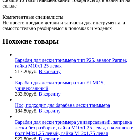
Свыше 10 тысяч наименований товара всегда в наличии на
складе
Компетентные специалисты
Не просто продаем детали и запчасти для инструмента, а
самостоятельно разбираемся в поломках и моделях
Похожие товары
Барабан для лески триммера тип P25, аналог Partner,
гайка М10х1.25 левая
517.20
руб.
В корзину
Барабан для лески триммера тип ELMOS,
универсальный
333.60
руб.
В корзину
Нос, подходит для барабана лески триммера
184.80
руб.
В корзину
Барабан для лески триммера универсальный, заправка
лески без разборки, гайка М10х1.25 левая, в комплекте
болт М8х1.25 левый, гайка М12х1.75 левая
922.80
руб.
В корзину