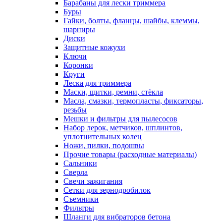
Барабаны для лески триммера
Буры
Гайки, болты, фланцы, шайбы, клеммы,
шарниры
Диски
Защитные кожухи
Ключи
Коронки
Круги
Леска для триммера
Маски, щитки, ремни, стёкла
Масла, смазки, термопласты, фиксаторы,
резьбы
Мешки и фильтры для пылесосов
Набор лерок, метчиков, шплинтов,
уплотнительных колец
Ножи, пилки, подошвы
Прочие товары (расходные материалы)
Сальники
Сверла
Свечи зажигания
Сетки для зернодробилок
Съемники
Фильтры
Шланги для вибраторов бетона