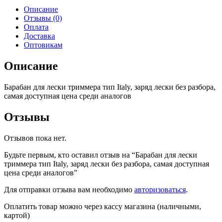
триммера
Описание
тип
Отзывы (0)
Italy,
Оплата
заряд
Доставка
лески
Оптовикам
без
разбора,
Описание
самая
доступная
Барабан для лески триммера тип Italy, заряд лески без разбора,
цена
самая доступная цена среди аналогов
среди
аналогов
Отзывы
Отзывов пока нет.
Будьте первым, кто оставил отзыв на “Барабан для лески
триммера тип Italy, заряд лески без разбора, самая доступная
цена среди аналогов”
Для отправки отзыва вам необходимо
авторизоваться
.
Оплатить товар можно через кассу магазина (наличными,
картой)