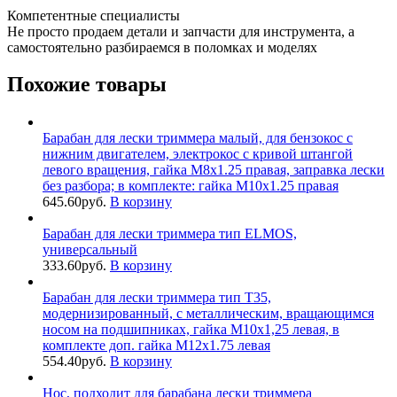
Компетентные специалисты
Не просто продаем детали и запчасти для инструмента, а
самостоятельно разбираемся в поломках и моделях
Похожие товары
Барабан для лески триммера малый, для бензокос с
нижним двигателем, электрокос с кривой штангой
левого вращения, гайка М8х1.25 правая, заправка лески
без разбора; в комплекте: гайка М10х1.25 правая
645.60
руб.
В корзину
Барабан для лески триммера тип ELMOS,
универсальный
333.60
руб.
В корзину
Барабан для лески триммера тип Т35,
модернизированный, с металлическим, вращающимся
носом на подшипниках, гайка М10х1,25 левая, в
комплекте доп. гайка М12х1.75 левая
554.40
руб.
В корзину
Нос, подходит для барабана лески триммера