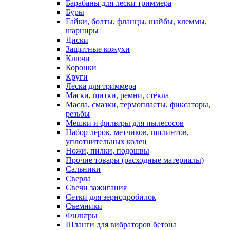
Барабаны для лески триммера
Буры
Гайки, болты, фланцы, шайбы, клеммы,
шарниры
Диски
Защитные кожухи
Ключи
Коронки
Круги
Леска для триммера
Маски, щитки, ремни, стёкла
Масла, смазки, термопласты, фиксаторы,
резьбы
Мешки и фильтры для пылесосов
Набор лерок, метчиков, шплинтов,
уплотнительных колец
Ножи, пилки, подошвы
Прочие товары (расходные материалы)
Сальники
Сверла
Свечи зажигания
Сетки для зернодробилок
Съемники
Фильтры
Шланги для вибраторов бетона