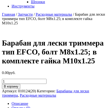
Шпонки
Инструменты
Главная
/
Запчасти
/
Расходные материалы
/ Барабан для лески
триммера тип EFCO, болт М8х1.25; в комплекте гайка
М10х1.25
Барабан для лески триммера
тип EFCO, болт М8х1.25; в
комплекте гайка М10х1.25
0.00
руб.
Количество
товара
В корзину
Барабан
Артикул:
010124(20)
Категории:
Барабаны для лески
для
триммера
,
Расходные материалы
лески
триммера
Описание
тип
Отзывы (0)