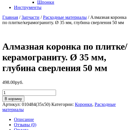
Шпонки
Инструменты
Главная
/
Запчасти
/
Расходные материалы
/ Алмазная коронка
по плитке/керамограниту. Ø 35 мм, глубина сверления 50 мм
Алмазная коронка по плитке/
керамограниту. Ø 35 мм,
глубина сверления 50 мм
498.00
руб.
Количество
товара
В корзину
Алмазная
Артикул:
010484(35х50)
Категории:
Коронки
,
Расходные
коронка
материалы
по
плитке/
Описание
керамограниту.
Отзывы (0)
Ø
Оплата