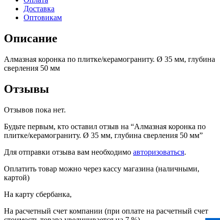
35
Доставка
мм,
Оптовикам
глубина
сверления
Описание
50
мм
Алмазная коронка по плитке/керамограниту. Ø 35 мм, глубина
сверления 50 мм
Отзывы
Отзывов пока нет.
Будьте первым, кто оставил отзыв на “Алмазная коронка по
плитке/керамограниту. Ø 35 мм, глубина сверления 50 мм”
Для отправки отзыва вам необходимо
авторизоваться
.
Оплатить товар можно через кассу магазина (наличными,
картой)
На карту сбербанка,
На расчетный счет компании (при оплате на расчетный счет
стоимость товара увеличивается на 7 %)