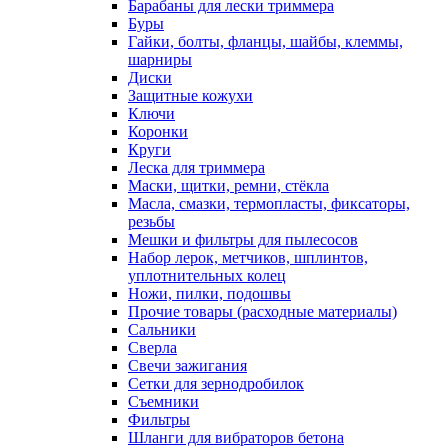
Барабаны для лески триммера
Буры
Гайки, болты, фланцы, шайбы, клеммы,
шарниры
Диски
Защитные кожухи
Ключи
Коронки
Круги
Леска для триммера
Маски, щитки, ремни, стёкла
Масла, смазки, термопласты, фиксаторы,
резьбы
Мешки и фильтры для пылесосов
Набор лерок, метчиков, шплинтов,
уплотнительных колец
Ножи, пилки, подошвы
Прочие товары (расходные материалы)
Сальники
Сверла
Свечи зажигания
Сетки для зернодробилок
Съемники
Фильтры
Шланги для вибраторов бетона