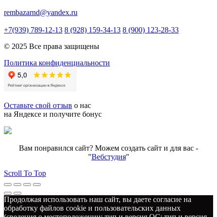
rembazarnd@yandex.ru
+7(939) 789-12-13
8 (928) 159-34-13
8 (900) 123-28-33
© 2025 Все права защищены
Политика конфиденциальности
Оставьте свой отзыв
о нас
на Яндексе и получите бонус
Вам понравился сайт? Можем создать сайт и для вас -
"
Вебстудия
"
Scroll To Top
Продолжая использовать наш сайт, вы даете согласие на
обработку файлов cookie и пользовательских данных
(сведения о местоположении; тип и версия ОС; тип и версия