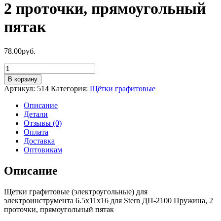
2 проточки, прямоугольный
пятак
78.00
руб.
Количество
товара
В корзину
Щетки
Артикул:
514
Категория:
Щётки графитовые
графитовые
6.5х11х16
Описание
для
Детали
Stern
Отзывы (0)
ДП-2100
Оплата
Пружина,
Доставка
2
Оптовикам
проточки,
прямоугольный
Описание
пятак
Щетки графитовые (электроугольные) для
электроинструмента 6.5х11х16 для Stern ДП-2100 Пружина, 2
проточки, прямоугольный пятак