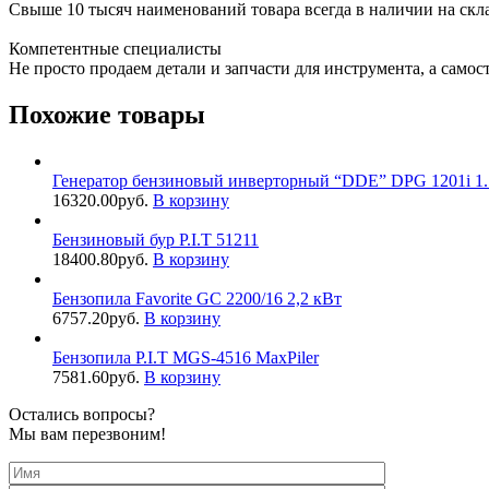
Свыше 10 тысяч наименований товара всегда в наличии на скл
Компетентные специалисты
Не просто продаем детали и запчасти для инструмента, а самос
Похожие товары
Генератор бензиновый инверторный “DDE” DPG 1201i 1
16320.00
руб.
В корзину
Бензиновый бур P.I.T 51211
18400.80
руб.
В корзину
Бензопила Favorite GC 2200/16 2,2 кВт
6757.20
руб.
В корзину
Бензопила P.I.T MGS-4516 MaxPiler
7581.60
руб.
В корзину
Остались вопросы?
Мы вам перезвоним!