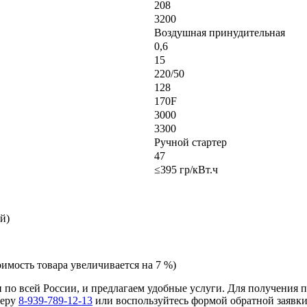
208
3200
Воздушная принудительная
0,6
15
220/50
128
170F
3000
3300
Ручной стартер
47
≤395 гр/кВт.ч
й)
оимость товара увеличивается на 7 %)
 и по всей России, и предлагаем удобные услуги. Для получения
меру
8-939-789-12-13
или воспользуйтесь формой обратной заявки