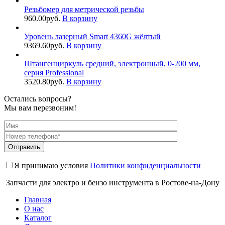
Резьбомер для метрической резьбы
960.00
руб.
В корзину
Уровень лазерный Smart 4360G жёлтый
9369.60
руб.
В корзину
Штангенциркуль средний, электронный, 0-200 мм,
серия Professional
3520.80
руб.
В корзину
Остались вопросы?
Мы вам перезвоним!
Я принимаю условия
Политики конфиденциальности
Запчасти для электро и бензо инструмента в Ростове-на-Дону
Главная
О нас
Каталог