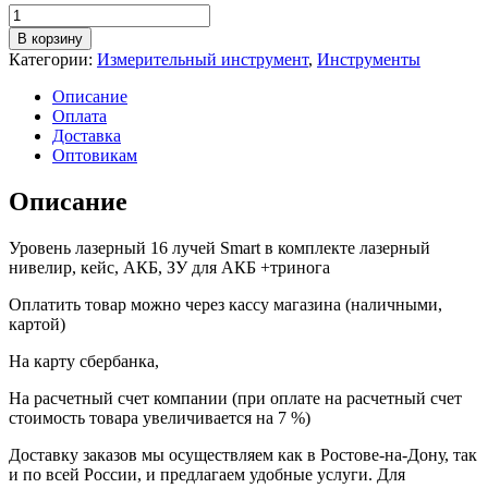
Количество
товара
В корзину
Уровень
Категории:
Измерительный инструмент
,
Инструменты
лазерный
16
Описание
лучей
Оплата
Smart
Доставка
в
Оптовикам
комплекте
лазерный
Описание
нивелир,
кейс,
Уровень лазерный 16 лучей Smart в комплекте лазерный
АКБ,
нивелир, кейс, АКБ, ЗУ для АКБ +тринога
ЗУ
для
Оплатить товар можно через кассу магазина (наличными,
АКБ
картой)
+тринога
На карту сбербанка,
На расчетный счет компании (при оплате на расчетный счет
стоимость товара увеличивается на 7 %)
Доставку заказов мы осуществляем как в Ростове-на-Дону, так
и по всей России, и предлагаем удобные услуги. Для