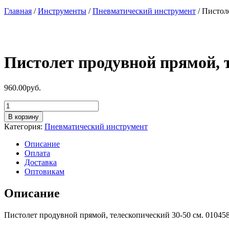
Главная
/
Инструменты
/
Пневматический инструмент
/ Пистол
Пистолет продувной прямой, т
960.00
руб.
Количество
товара
В корзину
Пистолет
Категория:
Пневматический инструмент
продувной
прямой,
Описание
телескопический
Оплата
30-
Доставка
50
Оптовикам
см.
010458(3)
Описание
Пистолет продувной прямой, телескопический 30-50 см. 010458