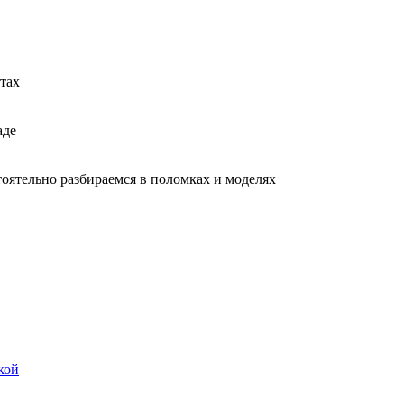
тах
аде
тоятельно разбираемся в поломках и моделях
кой