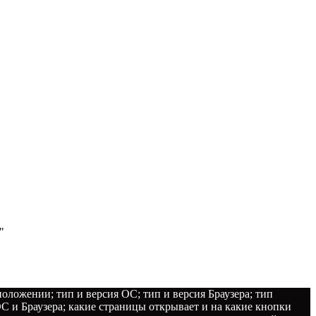
"
положении; тип и версия ОС; тип и версия Браузера; тип
 ОС и Браузера; какие страницы открывает и на какие кнопки