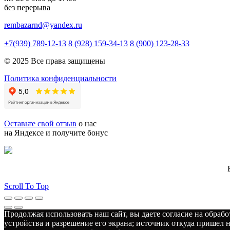
без перерыва
rembazarnd@yandex.ru
+7(939) 789-12-13
8 (928) 159-34-13
8 (900) 123-28-33
© 2025 Все права защищены
Политика конфиденциальности
Оставьте свой отзыв
о нас
на Яндексе и получите бонус
Scroll To Top
Продолжая использовать наш сайт, вы даете согласие на обрабо
устройства и разрешение его экрана; источник откуда пришел н